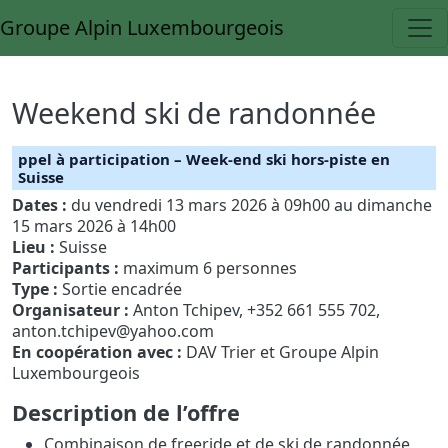
Skip to main content
Groupe Alpin Luxembourgeois
Home
Weekend ski de randonnée
ppel à participation – Week-end ski hors-piste en
Suisse
Dates :
du vendredi 13 mars 2026 à 09h00 au dimanche
15 mars 2026 à 14h00
Lieu :
Suisse
Participants :
maximum 6 personnes
Type :
Sortie encadrée
Organisateur :
Anton Tchipev, +352 661 555 702,
anton.tchipev@yahoo.com
En coopération avec :
DAV Trier et Groupe Alpin
Luxembourgeois
Description de l’offre
Combinaison de freeride et de ski de randonnée