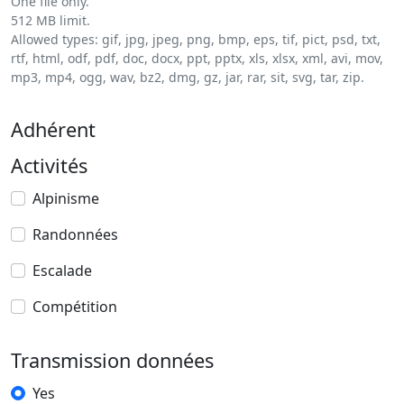
One file only.
512 MB limit.
Allowed types: gif, jpg, jpeg, png, bmp, eps, tif, pict, psd, txt,
rtf, html, odf, pdf, doc, docx, ppt, pptx, xls, xlsx, xml, avi, mov,
mp3, mp4, ogg, wav, bz2, dmg, gz, jar, rar, sit, svg, tar, zip.
Adhérent
Activités
Alpinisme
Randonnées
Escalade
Compétition
Transmission données
Yes