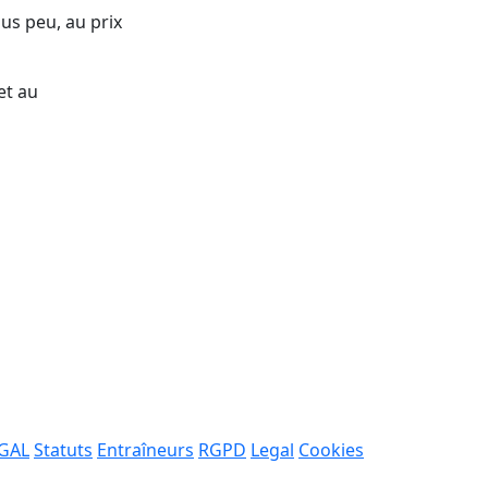
us peu, au prix
et au
 GAL
Statuts
Entraîneurs
RGPD
Legal
Cookies