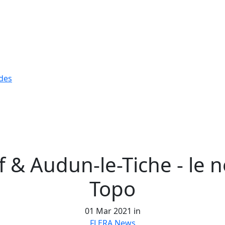
n
des
f & Audun-le-Tiche - le 
Topo
01 Mar 2021 in
FLERA News