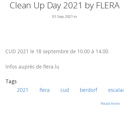
Clean Up Day 2021 by FLERA
01 Sep 2021 in
CUD 2021 le 18 septembre de 10.00 à 14.00.
Infos auprès de flera.lu
Tags
2021
flera
cud
berdorf
escalade
about
Read more