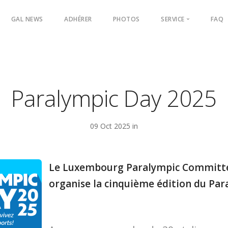
 navigation
GAL NEWS
ADHÉRER
PHOTOS
SERVICE
FAQ
Les relais
UIAGM Mount
Vidéos
Paralympic Day 2025
09 Oct 2025 in
Le Luxembourg Paralympic Committe
organise la cinquième édition du Par