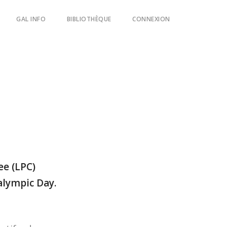
GAL INFO
BIBLIOTHÈQUE
CONNEXION
ain guides
e (LPC)
alympic Day.