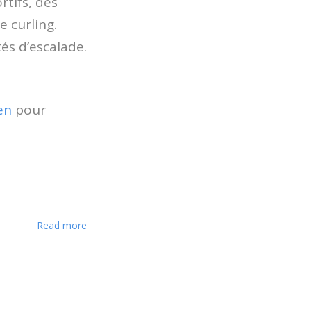
rtifs, des
e curling.
és d’escalade.
en
pour
about Paralympic Day 2025
Read more