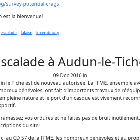
log/survey-potential-crags
n est la bienvenue!
escalade
falaise
luxembourg
t Localiser des falaises pour grimper
Escalade à Audun-le-Tich
09 Dec 2016 in
din le Tiche est de nouveau autorisée. La FFME, ensemble ave
ombreux bénévoles, ont fait d’importants travaux de rééqui
e en pleine nature et le port d’un casque est vivement reco
portif.
 ramassez vos ordures et ne faites pas de bruit inutilement.
criptions du site!
ci au CD 57 de la FFME, les nombreux bénévoles et au propr