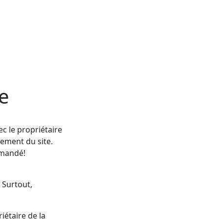
e
c le propriétaire
pement du site.
mmandé!
 Surtout,
iétaire de la