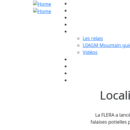
Main navigatio
Les relais
UIAGM Mountain gui
Vidéos
Local
La FLERA a lanc
falaises potielle