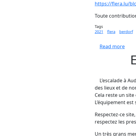
https://flera.lu/b
Toute contributio
Tags
2021
flera
berdorf
abou
Read more
L’escalade à Au
des lieux et de n
Cela reste un sit
L’équipement est s
Respectez-ce site,
respectez les pres
Un très grans mer