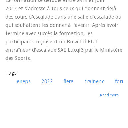
La formation se déroule entre avril et juin
2022 et s'adresse à tous ceux qui donnent déjà
des cours d'escalade dans une salle d'escalade ou
qui souhaitent les donner à l'avenir. Après avoir
terminé avec succès la formation, les
participants reçoivent un Brevet d'Etat
entraîneur d'escalade SAE Luxqf3 par le Ministère
des Sports.
Tags
eneps
2022
flera
trainer c
form
about
Read more