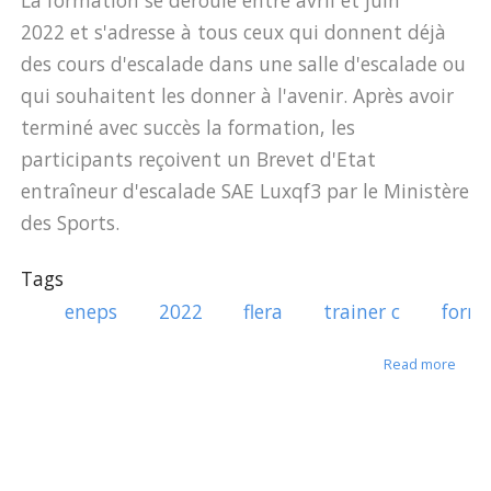
La formation se déroule entre avril et juin
2022 et s'adresse à tous ceux qui donnent déjà
des cours d'escalade dans une salle d'escalade ou
qui souhaitent les donner à l'avenir. Après avoir
terminé avec succès la formation, les
participants reçoivent un Brevet d'Etat
entraîneur d'escalade SAE Luxqf3 par le Ministère
des Sports.
Tags
eneps
2022
flera
trainer c
form
about
Read more