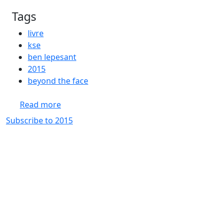
Tags
livre
kse
ben lepesant
2015
beyond the face
about Beyond the Face
Read more
Subscribe to 2015