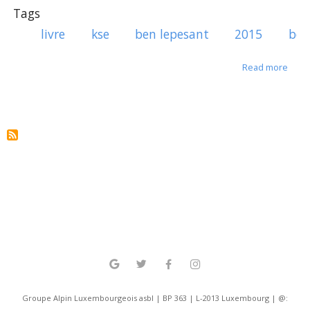
Tags
livre
kse
ben lepesant
2015
bey
about
Read more
Groupe Alpin Luxembourgeois asbl | BP 363 | L-2013 Luxembourg | @: